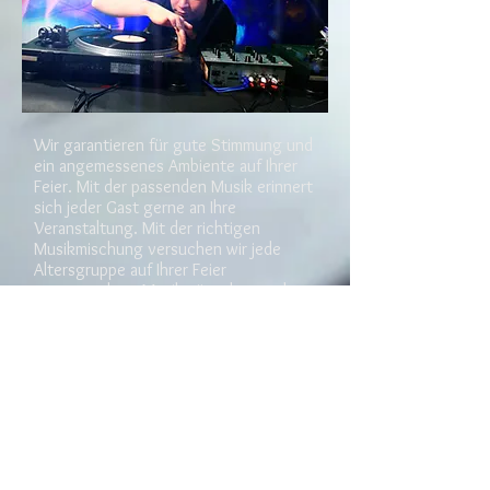
Wir garantieren für gute Stimmung und
ein angemessenes Ambiente auf Ihrer
Feier. Mit der passenden Musik erinnert
sich jeder Gast gerne an Ihre
Veranstaltung. Mit der richtigen
Musikmischung versuchen wir jede
Altersgruppe auf Ihrer Feier
anzusprechen. Musikwünsche werden
gerne von uns erfüllt.
Mit modernster
Technik
beschallen wir
Ihre Veranstaltung, von der kleinen
Geburtstagsfeier bis hin zur großen
Firmenfeier. Mit unseren Partnern sind
auch größere Veranstaltungen kein
Problem.